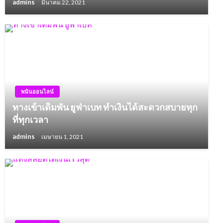
admins
มีนาคม 22, 2021
พนันออนไลน์
ทางเข้าเดิมพัน ยูฟ่าเบท ทำเงินได้สะดวกสบายทุก
ที่ทุกเวลา
admins
เมษายน 1, 2021