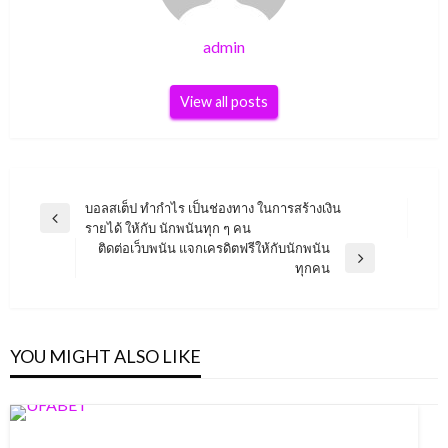
admin
View all posts
เมนู
บอลสเต็ป ทำกำไร เป็นช่องทาง ในการสร้างเงิน
Previous
รายได้ ให้กับ นักพนันทุก ๆ คน
นำทาง
Post
ติดต่อเว็บพนัน แจกเครดิตฟรีให้กับนักพนัน
เรื่อง
Next
ทุกคน
Post
YOU MIGHT ALSO LIKE