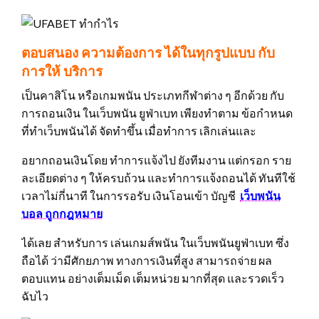
ตอบสนอง ความต้องการ ได้ในทุกรูปแบบ กับ
การให้ บริการ
เป็นคาสิโน หรือเกมพนัน ประเภทกีฬาต่าง ๆ อีกด้วย กับ
การถอนเงิน ในเว็บพนัน ยูฟ่าเบท เพียงทำตาม ข้อกำหนด
ที่ทำเว็บพนันได้ จัดทำขึ้น เมื่อทำการ เลิกเล่นและ
อยากถอนเงินโดย ทำการแจ้งไป ยังทีมงาน แต่กรอก ราย
ละเอียดต่าง ๆ ให้ครบถ้วน และทำการแจ้งถอนได้ ทันทีใช้
เวลาไม่กี่นาที ในการรอรับ เงินโอนเข้า บัญชี
เว็บพนัน
บอล ถูกกฎหมาย
ไ
ด้เลย สำหรับการ เล่นเกมส์พนัน ในเว็บพนันยูฟ่าเบท ซึ่ง
ถือได้ ว่ามีศักยภาพ ทางการเงินที่สูง สามารถจ่าย ผล
ตอบแทน อย่างเต็มเม็ด เต็มหน่วย มากที่สุด และรวดเร็ว
ฉับไว