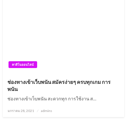
คาสิโนออนไลน์
ช่องทางเข้าเว็บพนัน สมัครง่ายๆ ครบทุกเกม การ
พนัน
ช่องทางเข้าเว็บพนัน สะดวกทุก การใช้งาน ส…
Posted
มกราคม 28, 2021
admins
on