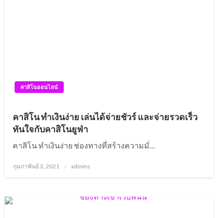
คาสิโนออนไลน์
คาสิโน ทำเงินง่าย เล่นได้จ่ายชัวร์ และจ่ายรวดเร็ว
ทันใจกับคาสิโนยูฟ่า
คาสิโน ทำเงินง่าย ช่องทางที่สร้างความมั่…
Posted
กุมภาพันธ์ 3, 2021
admins
on