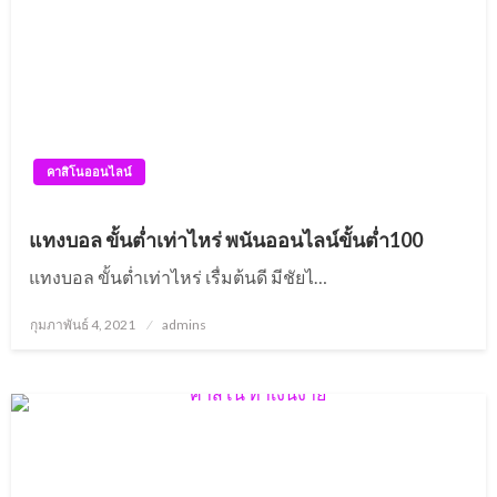
คาสิโนออนไลน์
แทงบอล ขั้นต่ำเท่าไหร่ พนันออนไลน์ขั้นต่ำ100
แทงบอล ขั้นต่ำเท่าไหร่ เรื่มต้นดี มีชัยไ…
Posted
กุมภาพันธ์ 4, 2021
admins
on