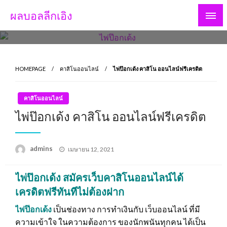
Skip
ผลบอลลีกเอิง
to
content
HOMEPAGE
คาสิโนออนไลน์
ไพ่ป๊อกเด้ง คาสิโน ออนไลน์ฟรีเครดิต
คาสิโนออนไลน์
ไพ่ป๊อกเด้ง คาสิโน ออนไลน์ฟรีเครดิต
Posted
admins
เมษายน 12, 2021
on
ไพ่ป๊อกเด้ง สมัครเว็บคาสิโนออนไลน์ได้
เครดิตฟรีทันทีไม่ต้องฝาก
ไพ่ป๊อกเด้ง
เป็นช่องทาง การทำเงินกับ เว็บออนไลน์ ที่มี
ความเข้าใจ ในความต้องการ ของนักพนันทุกคน ได้เป็น