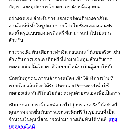
ปัญหา และอุปสรรค
โดยตรงต่อ นักพนันทุกคน
อย่างชัดเจน สำหรับการ แจกเครดิตฟรี ของคาสิโน
ออนไลน์นี้ ทั้งในรูปแบบของ โปรโมชั่นทดลองเล่นฟรี
และในรูปแบบของเครดิตฟรี ที่สามารถนำไป เป็นทุน
สำหรับ
การวางเดิมพัน
เพื่อการทำเงิน ตอบแทน ได้แบบจริงๆ เช่น
สำหรับ การแจกเครดิตฟรี ที่นำมาเป็นทุน สำหรับการ
ทดลองเล่น นั้นโดยคาสิโนออนไลน์จะเป็นผู้มอบให้กับ
นักพนันทุกคน ภายหลังการสมัคร เข้าใช้บริการเป็น
ที่
เรียบร้อยแล้ว ก็จะได้รับ User และ Password เพื่อใช้
ทดลองเล่น ทันทีโดยไม่ต้อง ลงทุนด้วยตนเอง เพื่อเป็นการ
เพิ่มประสบการณ์ และพัฒนาไป สู่การเล่นจริง ได้อย่างมี
คุณภาพมากขึ้น กับการแจกเครดิตฟรี
ในรูปแบบที่ เป็น
จำนวนเงินทุน ที่สามารถนำมา วางเดิมพันได้ ทันที
แทง
บอลออนไลน์