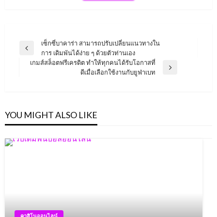
เมนู
เซ็กซี่บาคาร่า สามารถปรับเปลี่ยนแนวทางใน
Previous
การ เดิมพันได้ง่าย ๆ ด้วยตัวท่านเอง
นำทาง
Post
เกมส์สล็อตฟรีเครดิต ทำให้ทุกคนได้รับโอกาสที่
เรื่อง
Next
ดีเมื่อเลือกใช้งานกับยูฟ่าเบท
Post
YOU MIGHT ALSO LIKE
คาสิโนออนไลน์