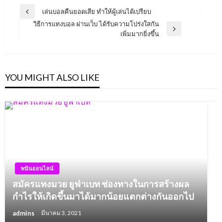
เมนู
เล่นบอลคืนยอดเสีย ทำให้ผู้เล่นได้เปรียบ
Previous
นำทาง
วิธีการแทงบอล ผ่านเว็บ ได้รับความโปร่งใสกัน
Post
Next
เพิ่มมากยิ่งขึ้น
เรื่อง
Post
YOU MIGHT ALSO LIKE
พนันออนไลน์
สมัครแทงมวย ยูฟ่าเบท ช่องทางในการสร้างผล
กำไรให้เกิดขึ้นมาได้มากน้อยแตกต่างกันออกไป
admins
มีนาคม 3, 2021