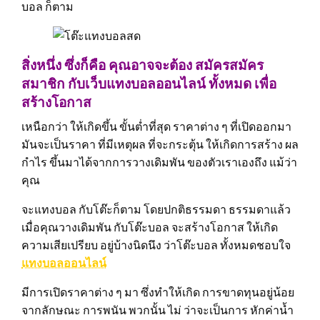
บอล ก็ตาม
สิ่งหนึ่ง ซึ่งก็คือ คุณอาจจะต้อง สมัครสมัคร
สมาชิก กับเว็บแทงบอลออนไลน์ ทั้งหมด เพื่อ
สร้างโอกาส
เหนือกว่า ให้เกิดขึ้น ขั้นต่ำที่สุด ราคาต่าง ๆ ที่เปิดออกมา
มันจะเป็นราคา ที่มีเหตุผล ที่จะกระตุ้น ให้เกิดการสร้าง ผล
กำไร ขึ้นมาได้จากการวางเดิมพัน ของตัวเราเองถึง แม้ว่า
คุณ
จะแทงบอล กับโต๊ะก็ตาม โดยปกติธรรมดา ธรรมดาแล้ว
เมื่อคุณวางเดิมพัน กับโต๊ะบอล จะสร้างโอกาส ให้เกิด
ความเสียเปรียบ อยู่บ้างนิดนึง ว่าโต๊ะบอล ทั้งหมดชอบใจ
แทงบอลออนไลน์
มีการเปิดราคาต่าง ๆ มา ซึ่งทำให้เกิด การขาดทุนอยู่น้อย
จากลักษณะ การพนัน พวกนั้น ไม่ ว่าจะเป็นการ หักค่าน้ำ