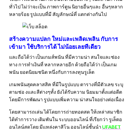
ทั่วไป ไม่ว่าจะเป็น ภาพการ์ตูน นิยายอื่นๆและ อื่นๆหลาก
หลายร้อย รูปแบบที่มี สัญลักษณ์ที่ แตกต่างกันไป
สร้างความแปลก ใหม่และเพลิดเพลิน กับการ
เข้ามา ใช้บริการได้ ไม่น้อยเลยทีเดียว
และถือได้ว่า เป็นเกมส์พนัน ที่มีความน่า สนใจและช่อง
ทาง การทำเงินที่ หลากหลายอีก ด้วย
ถือได้ว่า เป็นเกม
พนัน ยอดนิยมชนิด หนึ่งกับการลงทุน
รูเล็ต
เกมพนันสุดคลาสสิค ที่มีในรูปแบบ ตารางที่มีตัวเลข ระบุ
ตามช่อ งและสีต่างๆทั้ง ยังได้รับความ นิยมมาตั้งแต่อดีต
โดยมีการพัฒนา รูปแบบเพิ่มความ น่าสนใจอย่างต่อเนื่อง
โดยสามารถเล่น ได้โดยการถ่ายทอดสด ให้เหล่าสมาชิก
ได้ทำการวาง เดิมพันใน ระบบออนไลน์ ที่เรียกว่า รูเล็ตอ
อนไลน์สดโดย มีแหล่งคาสิโน ออนไลน์ชั้นนำ
UFABET