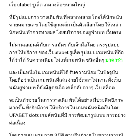
เว็บ
ufabet รูเล็ต
เกมวงล้อขนาดใหญ่
ที่มีรูปแบบการ วางเดิมพัน ที่หลากหลาย โดยให้นักพนัน
ทายหมายเลข โดยใช้ลูกเหล็ก เป็นตัวเลือกโดย ให้เหล่า
นักพนัน ทำการทายผล โดยบริการของยูฟ่าเบท
เว็บตรง
ไม่ผ่านเอเย่นต์ กับการสมัคร กับเจ้ามือโดย ตรง
รูปแบบ
การให้บริการ ของเว็บ
ufabet รูเล็ต
รูปแบบเกมพนัน ที่ถือ
ได้ว่าได้ รับความนิยม ไม่แพ้เกมพนัน ชนิดอื่นๆ
บาคาร่า
และเป็นหนึ่งใน เกมพนันที่ได้ รับความนิยม ในปัจจุบัน
โดยถือว่าเป็น เกมพนันที่เล่น ง่ายใช้เวลาไม่นาน ทั้งเว็บ
พนันยูฟ่าเบท ก็ยังมีสูตรเด็ด เคล็ดลับต่างๆ เว็บ สล็อต
จะเป็นตัวช่วย ในการวางเดิม พันได้อย่าง มีประสิทธิภาพ
มากขึ้น ทั้งยังมีการ ให้บริการใน เกมพนันชนิดอื่น โดย
UFABET slots
เกมส์พนันที่มี การพัฒนารูปแบบ การอย่าง
ต่อเนื่อง
โดยการเล่น ผ่านภาพ 3 มิติ ตามธีมต่างๆ ในสถานการณ์