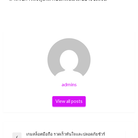
admins
View all posts
เมนู
เกมสล็อตมือถือ รวดเร็วทันใจและปลอดภัยชัวร์