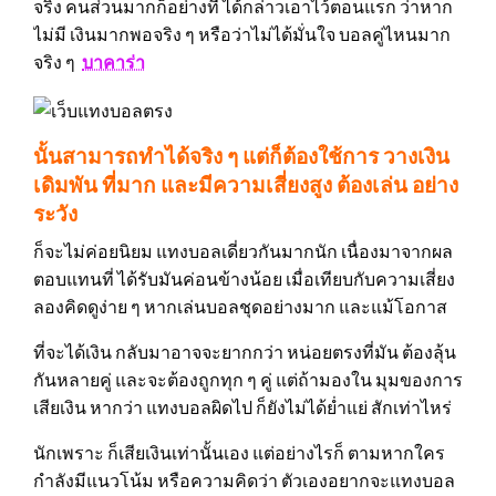
จริง คนส่วนมากก็อย่างที่ ได้กล่าวเอาไว้ตอนแรก ว่าหาก
ไม่มี เงินมากพอจริง ๆ หรือว่าไม่ได้มั่นใจ บอลคู่ไหนมาก
จริง ๆ
บาคาร่า
นั้นสามารถทำได้จริง ๆ แต่ก็ต้องใช้การ วางเงิน
เดิมพัน ที่มาก และมีความเสี่ยงสูง ต้องเล่น อย่าง
ระวัง
ก็จะไม่ค่อยนิยม แทงบอลเดี่ยวกันมากนัก เนื่องมาจากผล
ตอบแทนที่ ได้รับมันค่อนข้างน้อย เมื่อเทียบกับความเสี่ยง
ลองคิดดูง่าย ๆ หากเล่นบอลชุดอย่างมาก และแม้โอกาส
ที่จะได้เงิน กลับมาอาจจะยากกว่า หน่อยตรงที่มัน ต้องลุ้น
กันหลายคู่ และจะต้องถูกทุก ๆ คู่ แต่ถ้ามองใน มุมของการ
เสียเงิน หากว่า แทงบอลผิดไป ก็ยังไม่ได้ย่ำแย่ สักเท่าไหร่
นักเพราะ ก็เสียเงินเท่านั้นเอง แต่อย่างไรก็ ตามหากใคร
กำลังมีแนวโน้ม หรือความคิดว่า ตัวเองอยากจะแทงบอล