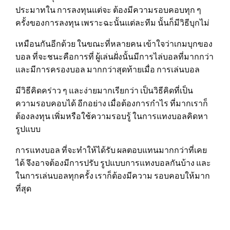
ประมาทใน การลงทุนแต่จะ ต้องมีความรอบคอบทุก ๆ
ครั้งของการลงทุน เพราะฉะนั้นแต่ละทีม นั้นก็มีวิธีบุกไม่
เหมือนกันอีกด้วย ในขณะที่หลายคน เข้าใจว่าเกมบุกของ
บอล ที่จะชนะคือการที่ ผู้เล่นฝั่งนั้นมีการไล่บอลที่มากกว่า
และมีการครองบอล มากกว่าสุดท้ายเมื่อ การเล่นบอล
มีวิธีคิดคร่าว ๆ และง่ายมากเรียกว่า เป็นวิธีคิดที่เป็น
ความรอบคอบได้ อีกอย่าง เมื่อต้องการกำไร ที่มากเราก็
ต้องลงทุน เพิ่มหรือใช้ความรอบรู้ ในการแทงบอลคิดหา
รูปแบบ
การแทงบอล ที่จะทำให้ได้รับ ผลตอบแทนมากกว่าที่เคย
ได้ จึงอาจต้องมีการปรับ รูปแบบการแทงบอลกันบ้าง และ
ในการเล่นบอลทุกครั้ง เราก็ต้องมีความ รอบคอบให้มาก
ที่สุด