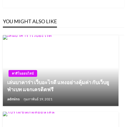
Post
YOU MIGHT ALSO LIKE
คาสิโนออนไลน์
เล่นบาคาร่า เว็บอะไรดี แทงอย่างคุุ้มค่า กับเว็บยู
ฟ่าเบท แจกเครดิตฟรี
admins
กุมภาพันธ์ 19, 2021