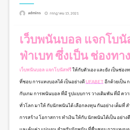
Posted
admins
กรกฎาคม 15, 2021
on
เว็บพนันบอล แจกโบนัสฟ
ฟ่าเบท ซึ่งเป็น ช่อง
เว็บพนันบอล แจกโบนัสฟรี
ให้กับตัวเอง และยัง เป็นช่อง
ที่ชอบ การแทงบอลได้ เป็นอย่างดี
UFABET
อีกด้วยเป็น 
กับเกม การพนันบอล ที่มี รูปแบบการ วางเดิมพัน ที่มี 
ทั่วโลก มาให้ กับนักพนันได้ เลือกลงทุน กันอย่าง เต็มที่ ส
การสร้าง โอกาสการ ทำเงิน ให้กับ นักพนันได้เป็น อย่างดี
และคุ้มค่า แน่นอน สำหรับนักพนัน ที่ชื่นชอบ การแทงบอ