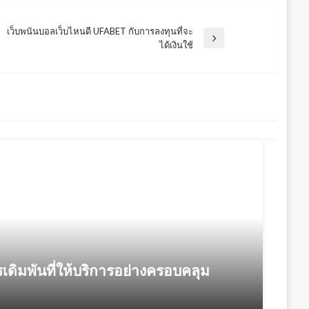
เว็บพนันบอลเว็บไหนดี UFABET กับการลงทุนที่จะ
Next
ได้เงินใช้
Post
ดิมพันที่ให้บริการอย่างครอบคลุม