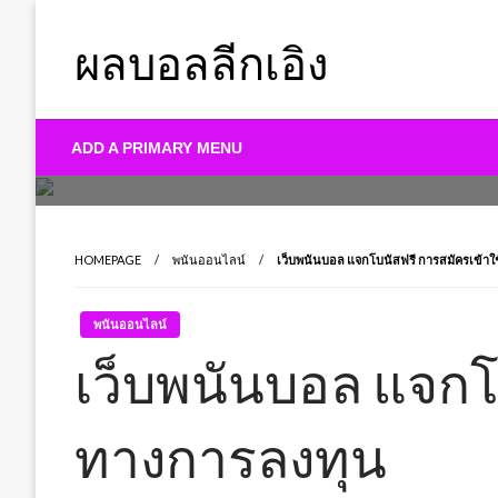
Skip
to
ผลบอลลีกเอิง
content
ADD A PRIMARY MENU
HOMEPAGE
พนันออนไลน์
เว็บพนันบอล แจกโบนัสฟรี การสมัครเข้าใ
พนันออนไลน์
เว็บพนันบอล แจกโบ
ทางการลงทุน