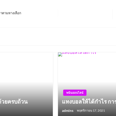
ว่าตามทางเลือก
พนันออนไลน์
ด้วยครบถ้วน
แทงบอลให้ได้กำไร การเ
admins
พฤศจิกายน 17, 2021