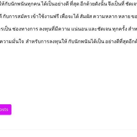
บนักพนันทุกคน ได้เป็นอย่างดี ที่สุด อีกด้วยดังนั้น จึงเป็นที่ ชัด
งดี กับการสมัคร เข้าใช้งานฟรี เพื่อจะได้ สัมผัส ความหลาก หลาย
 การเป็น ช่องทางการ ลงทุนที่มีความ แน่นอน และชัดเจน ทุกครั้ง สำ
งความมั่นใจ สำหรับการลงทุนให้ กับนักพนันได้เป็น อย่างดีที่สุดอีก
posts