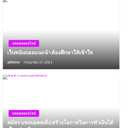
แทงบอลออนไลน์
เว็บพนันบอลแนะนำ ต้องศึกษาให้เข้าใจ
admins
กรกฎาคม 17, 2021
แทงบอลออนไลน์
สมัคร แทงบอลสเต็ป สร้างโอกาสในการทำเงินได้