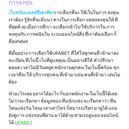
การลงทุน
เว็บพนันบอลฟรีเครดิต
การเลือกที่จะ ใช้เว็บในการ ลงทุน
เราต้อง รู้จักที่จะมีแนว ทางในการเลือก แหล่งลงทุนให้ ดี
ที่สุดด้วย เมื่อการที่เรา จะเลือกเข้าไป ใช้บริการใน การ
ลงทุนกับ การพนันใน ระบบออนไลน์สิ่ง ที่เราต้องเลือก ก็
คือ
ufabet
ดีมั้ย
อย่าง การเลือกใช้UFABET ที่ใส่ใจทุกคนที่ เข้ามาลง
ทะเบียน ที่เว็บนี้ เว็บที่ดูแลคุณ เป็นอย่างดีให้ คำปรึกษา
ตลอด เวลาไม่มีวันหยุด พนักงานทุกคน ในเว็บนี้พร้อม ทุก
เวลาที่จะให้ บริการทุกคน ที่เข้ามาเล่น คนที่เข้ามา เล่นไม่
ต้อง
ทำอะไรเลย อยากได้อะไร ก็บอกพนักงาน ในเว็บนี้ได้เลย
ไม่ว่าจะเรียกหา ข้อมูลของ ทีมนักแข่ง จะเรียกหาว่า ทีม
ไหนแข่งวัน ไหนเวลาเท่าไหร่
ก็สมารถเรียก มาดูได้ แถม
ยังดูการ แข่งรอบที่ผ่าน มาได้ด้วย สามรถดูบอล ออนไลน์
ได้
UFABET