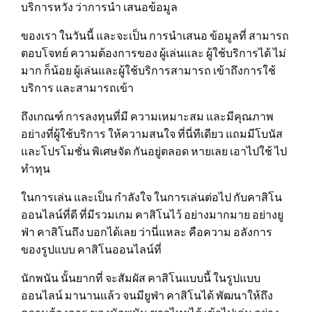
บริการ
หวัง ว่า
การนำ เสนอข้อมูล
ของเรา ในวันนี้ และจะเป็น การนำเสนอ ข้อมูลที่ สามารถ
ตอบโจทย์ ความต้องการของ ผู้เล่นและ ผู้ใช้บริการได้ ไม่
มาก ก็น้อย ผู้เล่นและผู้ใช้บริการสามารถ
เข้าถึงการใช้
บริการ และสามารถเข้า
ถึงเกณฑ์ การลงทุนที่มี ความเหมาะสม และมีคุณภาพ
อย่างที่ผู้ใช้บริการ ให้ความสนใจ
ที่นี่ทีเดียว แถมมีโบนัส
และโปรโมชั่น พิเศษจัด กันอยู่ตลอด หายเลย เอาไปใช้ ไป
ทำทุน
ในการเล่น และเป็น กำลังใจ ในการเล่นต่อไป กับคาสิโน
ออนไลน์ที่ดี ที่มีรวมเกม คาสิโนไว้ อย่างมากมาย อย่างยู
ฟ่า คาสิโนถึง บอกได้เลย ว่านี่แหละ คือความ อลังการ
ของรูปแบบ คาสิโนออนไลน์ที่
นักพนัน นั้นยากที่ จะสัมผัส คาสิโนแบบนี้ ในรูปแบบ
ออนไลน์ มานานแล้ว จนมียูฟ่า คาสิโนได้ พัฒนาให้ถึง