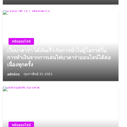
พนันออนไลน์
เว็บบาคาร่า ได้เงินเร็ว กับการนำไปสู่โอกาสใน
การทำเงินจากการเล่นไพ่บาคาร่าออนไลน์ได้ต่อ
เนื่องทุกครั้ง
admins
กุมภาพันธ์ 15, 2021
พนันออนไลน์