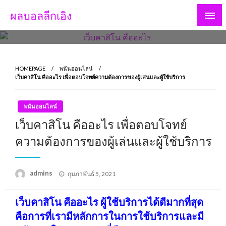
Skip
ผลบอลลีกเอิง
to
content
HOMEPAGE
พนันออนไลน์
เว็บคาสิโน คืออะไร เพื่อตอบโจทย์ความต้องการของผู้เล่นและผู้ใช้บริการ
พนันออนไลน์
เว็บคาสิโน คืออะไร เพื่อตอบโจทย์
ความต้องการของผู้เล่นและผู้ใช้บริการ
Posted
admins
กุมภาพันธ์ 5, 2021
on
เว็บคาสิโน คืออะไร ผู้ใช้บริการได้ดีมากที่สุด
คือการที่เรามีหลักการในการใช้บริการและมี