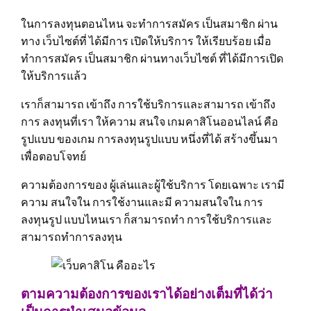
ในการลงทุนตอนไหน จะทำการสมัคร เป็นสมาชิก ผ่าน
ทาง เว็บไซต์ที่ ได้มีการ เปิดให้บริการ ให้เรียบร้อย เมื่อ
ทำการสมัคร เป็นสมาชิก ผ่านทางเว็บไซต์ ที่ได้มีการเปิด
ให้บริการแล้ว
เราก็สามารถ เข้าถึง การใช้บริการและสามารถ เข้าถึง
การ ลงทุนที่เรา ให้ความ สนใจ
เกมคาสิโนออนไลน์ คือ
รูปแบบ ของเกม การลงทุนรูปแบบ หนึ่งที่ได้ สร้างขึ้นมา
เพื่อตอบโจทย์
ความต้องการของ ผู้เล่นและผู้ใช้บริการ โดยเฉพาะ เรามี
ความ สนใจใน การใช้งานและมี ความสนใจใน การ
ลงทุนรูป แบบไหนเรา ก็สามารถทำ การใช้บริการและ
สามารถทำการลงทุน
ตามความต้องการของเราได้อย่างเต็มที่ได้ว่า