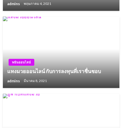
admins
พฤษภาคม 4, 2021
พนันออนไลน์
แทงมวยออนไลน์ กับการลงทุนที่เราชื่นชอบ
admins
มีนาคม 8, 2021