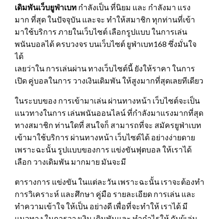
เดิมพันเว็บยูฟ่าเบท
กำลังเป็น ที่นิยม และ กำลังมา แรง
มาก ที่สุด ในปัจจุบัน และจะ ทำให้สมาชิก ทุกท่านที่เข้า
มาใช้บริการ ภายในเว็บไซต์ เลือกรูปแบบ ในการเล่น
พนันบอลได้ ครบวงจร บนเว็บไซต์ ยูฟ่าเบท168 ซึ่งมั่นใจ
ได้
เลยว่าใน การเล่นผ่าน ทางเว็บไซต์นี้ ยังให้ราคา ในการ
เปิด คู่บอลในการ วางเงินเดิมพัน ให้สูงมากที่สุดเลยทีเดียว
ในระบบของ การเข้ามาเล่น ผ่านทางหน้า เว็บไซต์จะเป็น
แนวทางในการ เล่นพนันออนไลน์ ที่กำลังมาแรงมากที่สุด
ทางสมาชิก ท่านใดที่ สนใจก็ สามารถที่จะ สมัครยูฟ่าเบท
เข้ามาใช้บริการ ผ่านทางหน้า เว็บไซต์ได้ อย่างง่ายดาย
เพราะฉะนั้น รูปแบบของการ แข่งขันฟุตบอล ให้เราได้
เลือก วางเดิมพัน มากมาย มันจะมี
ตารางการ แข่งขัน ในแต่ละวัน เพราะฉะนั้น เราจะต้องทำ
การวิเคราะห์ และศึกษา คู่มือ รายละเอียด การเล่น และ
ทำความเข้าใจ ให้เป็น อย่างดี เพื่อที่จะทำให้ เราได้ มี
แนวทาง ในการวางเงิน เดิมพันและ ทำกำไรให้ กับผู้เล่น