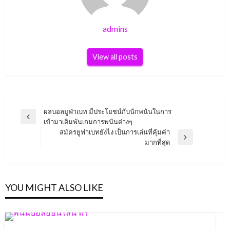
admins
View all posts
เมนู
ผลบอลยูฟ่าเบท มีประโยชน์กับนักพนันในการ
Previous
เข้ามาเดิมพันเกมการพนันต่างๆ
นำทาง
Post
สมัครยูฟ่าเบทยังไง เป็นการเล่นที่คุ้มค่า
เรื่อง
Next
มากที่สุด
Post
YOU MIGHT ALSO LIKE