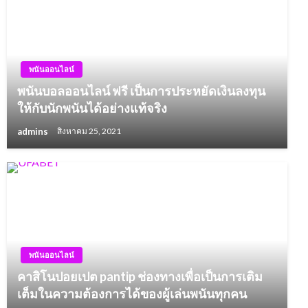
พนันออนไลน์
พนันบอลออนไลน์ ฟรี เป็นการประหยัดเงินลงทุน
ให้กับนักพนันได้อย่างแท้จริง
admins
สิงหาคม 25, 2021
พนันออนไลน์
คาสิโนปอยเปต pantip ช่องทางเพื่อเป็นการเติม
เต็มในความต้องการได้ของผู้เล่นพนันทุกคน