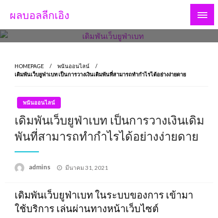
Skip
ผลบอลลีกเอิง
to
content
HOMEPAGE
พนันออนไลน์
เดิมพันเว็บยูฟ่าเบท เป็นการวางเงินเดิมพันที่สามารถทำกำไรได้อย่างง่ายดาย
พนันออนไลน์
เดิมพันเว็บยูฟ่าเบท เป็นการวางเงินเดิม
พันที่สามารถทำกำไรได้อย่างง่ายดาย
Posted
admins
มีนาคม 31, 2021
on
เดิมพันเว็บยูฟ่าเบท ในระบบของการ เข้ามา
ใช้บริการ เล่นผ่านทางหน้าเว็บไซต์