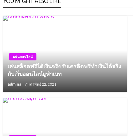
YOU MIGHT ALSO LIKE
พนันออนไลน์
เล่นสล็อตฟรีได้เงินจริง รับเครดิตฟรีทำเงินได้จริง
กับเว็บออนไลน์ยูฟ่าเบท
admins
กุมภาพันธ์ 22, 2021