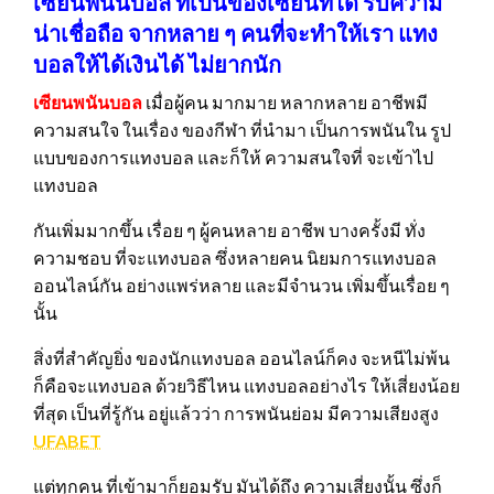
เซียนพนันบอล ที่เป็นของเซียนที่ได้ รับความ
น่าเชื่อถือ จากหลาย ๆ คนที่จะทำให้เรา แทง
บอลให้ได้เงินได้ ไม่ยากนัก
เซียนพนันบอล
เมื่อผู้คน มากมาย หลากหลาย อาชีพมี
ความสนใจ ในเรื่อง ของกีฬา ที่นำมา เป็นการพนันใน รูป
แบบของการแทงบอล และก็ให้ ความสนใจที่ จะเข้าไป
แทงบอล
กันเพิ่มมากขึ้น เรื่อย ๆ ผู้คนหลาย อาชีพ บางครั้งมี ทั่ง
ความชอบ ที่จะแทงบอล ซึ่งหลายคน นิยมการแทงบอล
ออนไลน์กัน อย่างแพร่หลาย และมีจำนวน เพิ่มขึ้นเรื่อย ๆ
นั้น
สิ่งที่สำคัญยิ่ง ของนักแทงบอล ออนไลน์ก็คง จะหนีไม่พ้น
ก็คือจะแทงบอล ด้วยวิธีไหน แทงบอลอย่างไร ให้เสี่ยงน้อย
ที่สุด เป็นที่รู้กัน อยู่แล้วว่า การพนันย่อม มีความเสียงสูง
UFABET
แต่ทุกคน ที่เข้ามาก็ยอมรับ มันได้ถึง ความเสี่ยงนั้น ซึ่งก็