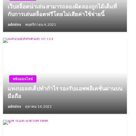
เว็บสล็อตน่าเล่น สามารถลองผิดลองถูกได้เต็มที่
กับการเล่นสล็อตฟรีโดยไม่เสียค่าใช้จ่ายนี้
admins
พฤศจิกายน 4, 2021
พนันออนไลน์
แทงบอลสเต็ปทำกำไร รองรับแอพพลิเคชั่นผ่านบน
มือถือ
admins
ตุลาคม 14, 2021