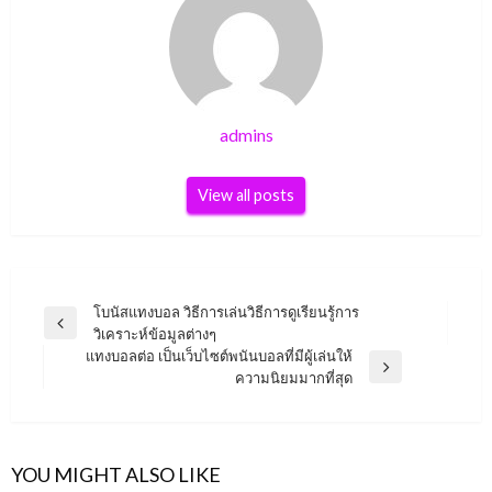
admins
View all posts
เมนู
โบนัสแทงบอล วิธีการเล่นวิธีการดูเรียนรู้การ
Previous
วิเคราะห์ข้อมูลต่างๆ
นำทาง
Post
แทงบอลต่อ เป็นเว็บไซต์พนันบอลที่มีผู้เล่นให้
เรื่อง
Next
ความนิยมมากที่สุด
Post
YOU MIGHT ALSO LIKE