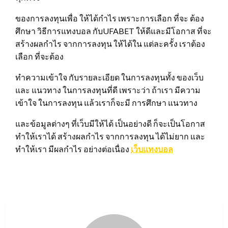
ของการลงทุนเพื่อ ให้ได้กำไร เพราะการเลือก ที่จะ ต้อง
ศึกษา วิธีการแทงบอล กับUFABET ให้ดีและมีโอกาส ที่จะ
สร้างผลกำไร จากการลงทุน ให้ได้ใน แต่ละครั้ง เราต้อง
เลือก ที่จะต้อง
ทำความเข้าใจ กับรายละเอียด ในการลงทุนทั้ง ของเว็บ
และ แนวทาง ในการลงทุนที่ดี เพราะว่า ถ้าเรา มีความ
เข้าใจ ในการลงทุน แล้วเราก็จะมี การศึกษา แนวทาง
และข้อมูลต่างๆ ที่เว็บมีให้ได้ เป็นอย่างดี ก็จะเป็นโอกาส
ทำให้เราได้ สร้างผลกำไร จากการลงทุน ได้ไม่ยาก และ
ทำให้เรา มีผลกำไร อย่างต่อเนื่อง
เว็บแทงบอล