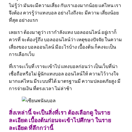
ไม่รู้ว่า มันจะมีความเสี่ยง กับเราเองมากน้อย แค่ไหน เรา
จึงต้อง ควรรู้ว่าแทงบอล อย่างไงถึงจะ มีความ เสี่ยงน้อย
ที่สุด อย่างแรก
เลยเรา ต้องมาดูว่า เรากำลังแทง บอลออนไลน์ อยู่เราก็
ควรที่ จะต้องรู้ถึง บอลออนไลน์ว่า เหตุของปัจจัย ในความ
เสี่ยงของ บอลออนไลน์ มีอะไรบ้าง เบื้องต้น ก็คงจะเป็น
การเลือกเว็บ
ที่เราจะเว็บที่ เราจะเข้าไป แทงบอลก่อนว่า เป็นเว็บที่น่า
เชื่อถือหรือไม่ ผู้นักแทงบอล ออนไลน์ให้ ความไว้วางใจ
มากแค่ไหน มีระบบที่ได้ มาตรฐานมี ความปลอดภัยสูง มี
การจ่ายเงิน ที่ตรงเวลา ไม่ล่าช้า
สิ่งเหล่านี้ จะเป็นสิ่งที่เรา ต้องเลือกดู ในราย
ละเอียด เบื้องต้นก่อนจะเข้าไปศึกษา ในราย
ละเอียด ที่ลึกกว่านี้