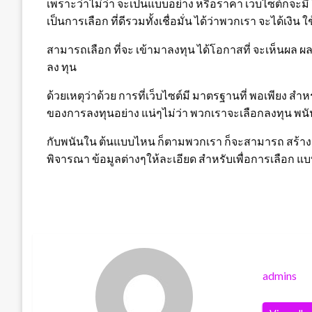
เพราะว่าไม่ว่า จะเป็นแบบอย่าง หรือราคา เว็บไซต์ก็จะม
เป็นการเลือก ที่ดีรวมทั้งเชื่อมั่น ได้ว่าพวกเรา จะได้เงิน
สามารถเลือก ที่จะ เข้ามาลงทุน ได้โอกาสที่ จะเห็นผล 
ลง ทุน
ด้วยเหตุว่าด้วย การที่เว็บไซต์มี มาตรฐานที่ พอเพียง สำห
ของการลงทุนอย่าง แน่ๆไม่ว่า พวกเราจะเลือกลงทุน พน
กับพนันใน ต้นแบบไหน ก็ตามพวกเรา ก็จะสามารถ สร้างกำไร
พิจารณา ข้อมูลต่างๆให้ละเอียด สำหรับเพื่อการเลือก แบบ
admins