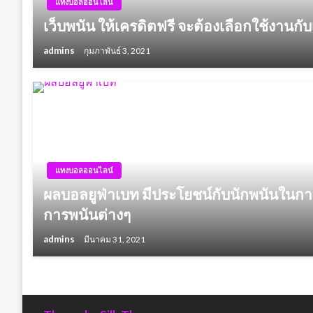
แทงบอลออนไลน์
เว็บพนัน ให้เครดิตฟรี จะต้องเลือกใช้งานกับเว
admins
กุมภาพันธ์ 3, 2021
แทงบอลออนไลน์
ผลบอลยูฟ่าเบท มีประโยชน์กับนักพนันในกา
การพนันต่างๆ
admins
มีนาคม 31, 2021