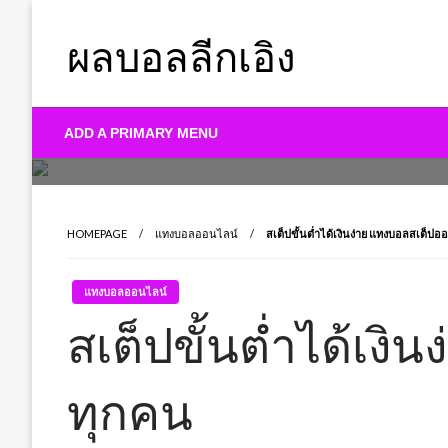
Skip
to
ผลบอลลีกเอิง
content
ADD A PRIMARY MENU
HOMEPAGE
แทงบอลออนไลน์
สเต็ปขั้นต่ำได้เงินง่าย แทงบอลสเต็ปอ
แทงบอลออนไลน์
สเต็ปขั้นต่ำได้เงิ
ทุกคน