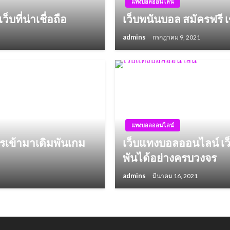
แทงบอลออนไลน์
็บที่น่าเชื่อถือ
เว็บพนันบอล สมัครฟรี เข้
admins
กรกฎาคม 9, 2021
แทงบอลออนไลน์
รเข้ามาเดิมพันเกม
เว็บแทงบอลออนไลน์ เว
พันได้อย่างครบวงจร
admins
มีนาคม 16, 2021