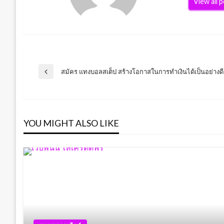
View all 
เมนู
สมัคร แทงบอลสเต็ป สร้างโอกาสในการทำเงินได้เป็นอย่างดี
Previous
Post
นำทาง
YOU MIGHT ALSO LIKE
เรื่อง