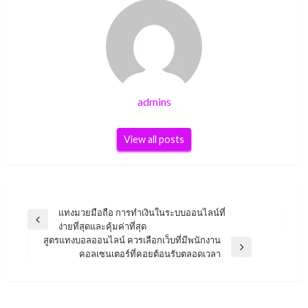
admins
View all posts
เมนู
แทงมวยมือถือ การทำเงินในระบบออนไลน์ที่
Previous
ง่ายที่สุดและคุ้มค่าที่สุด
นำทาง
Post
สูตรแทงบอลออนไลน์ ควรเลือกเว็บที่มีพนักงาน
เรื่อง
Next
คอลเซนเตอร์ที่คอยต้อนรับตลอดเวลา
Post