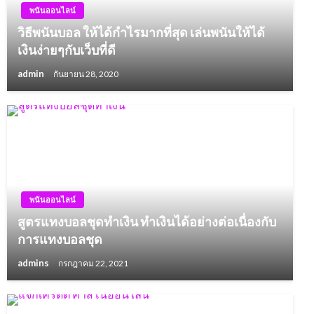
พนันออนไลน์
วิธีพนันบอล ให้ได้กำไรมากที่สุด เล่นพนันให้ได้
เงินง่ายๆกับเว็บที่ดี
admin
กันยายน 28, 2020
พนันออนไลน์
สูตรแทงบอลชุดทำเงิน ทำเงินได้อย่างต่อเนื่องกับ
การแทงบอลชุด
admins
กรกฎาคม 22, 2021