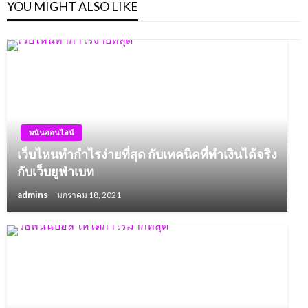
YOU MIGHT ALSO LIKE
พนันออนไลน์
เว็บไหนทำกำไรง่ายที่สุด กับเทคนิคที่ทำเงินได้จริง
กับเว็บยูฟ่าเบท
admins
มกราคม 18, 2021