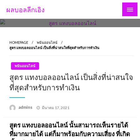
Skip
ผลบอลลีกเอิง
to
content
HOMEPAGE
พนันออนไลน์
สูตร แทงบอลออนไลน์ เป็นสิ่งที่น่าสนใจที่สุดสำหรับการทำเงิน
พนันออนไลน์
สูตร แทงบอลออนไลน์ เป็นสิ่งที่น่าสนใจ
ที่สุดสำหรับการทำเงิน
Posted
admins
มีนาคม 17, 2021
on
สูตร แทงบอลออนไลน์ นั้นสามารถเห็นรายได้
ที่มากมายได้ แต่ก็มาพร้อมกับความเสี่ยง ที่เกิด