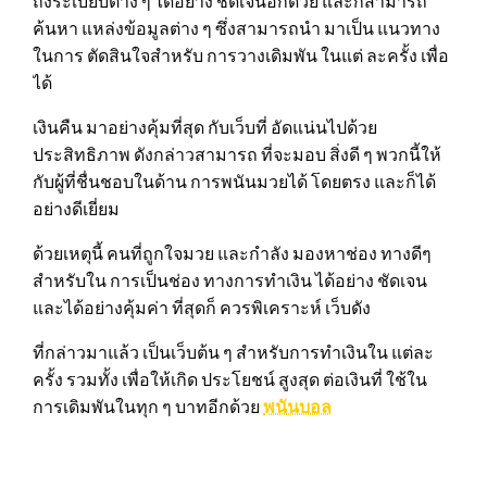
ถึงระเบียบต่าง ๆ ได้อย่าง ชัดเจนอีกด้วย และก็สามารถ
ค้นหา แหล่งข้อมูลต่าง ๆ ซึ่งสามารถนำ มาเป็น แนวทาง
ในการ ตัดสินใจสำหรับ การวางเดิมพัน ในแต่ ละครั้ง เพื่อ
ได้
เงินคืน มาอย่างคุ้มที่สุด กับเว็บที่ อัดแน่นไปด้วย
ประสิทธิภาพ ดังกล่าวสามารถ ที่จะมอบ สิ่งดี ๆ พวกนี้ให้
กับผู้ที่ชื่นชอบในด้าน การพนันมวยได้ โดยตรง และก็ได้
อย่างดีเยี่ยม
ด้วยเหตุนี้ คนที่ถูกใจมวย และกำลัง มองหาช่อง ทางดีๆ
สำหรับใน การเป็นช่อง ทางการทำเงิน ได้อย่าง ชัดเจน
และได้อย่างคุ้มค่า ที่สุดก็ ควรพิเคราะห์ เว็บดัง
ที่กล่าวมาแล้ว เป็นเว็บต้น ๆ สำหรับการทำเงินใน แต่ละ
ครั้ง รวมทั้ง เพื่อให้เกิด ประโยชน์ สูงสุด ต่อเงินที่ ใช้ใน
การเดิมพันในทุก ๆ บาทอีกด้วย
พนันบอล