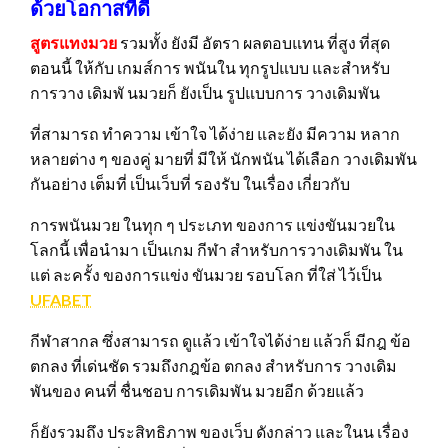
ด้วยโอกาสที่ดี
สูตรแทงมวย
รวมทั้ง ยังมี อัตรา ผลตอบแทน ที่สูง ที่สุด
ตอนนี้ ให้กับ เกมส์การ พนันใน ทุกรูปแบบ และสำหรับ
การวาง เดิมพั นมวยก็ ยังเป็น รูปแบบการ วางเดิมพัน
ที่สามารถ ทำความ เข้าใจ ได้ง่าย และยัง มีความ หลาก
หลายต่าง ๆ ของคู่ มายที่ มีให้ นักพนัน ได้เลือก วางเดิมพัน
กันอย่าง เต็มที่ เป็นเว็บที่ รองรับ ในเรื่อง เกี่ยวกับ
การพนันมวย ในทุก ๆ ประเภท ของการ แข่งขันมวยใน
โลกนี้ เพื่อนำมา เป็นเกม กีฬา สำหรับการวางเดิมพัน ใน
แต่ ละครั้ง ของการแข่ง ขันมวย รอบโลก ที่ใส่ ไว้เป็น
UFABET
กีฬาสากล ซึ่งสามารถ ดูแล้ว เข้าใจได้ง่าย แล้วก็ มีกฎ ข้อ
ตกลง ที่เด่นชัด รวมถึงกฎข้อ ตกลง สำหรับการ วางเดิม
พันของ คนที่ ชื่นชอบ การเดิมพัน มวยอีก ด้วยแล้ว
ก็ยังรวมถึง ประสิทธิภาพ ของเว็บ ดังกล่าว และในน เรื่อง