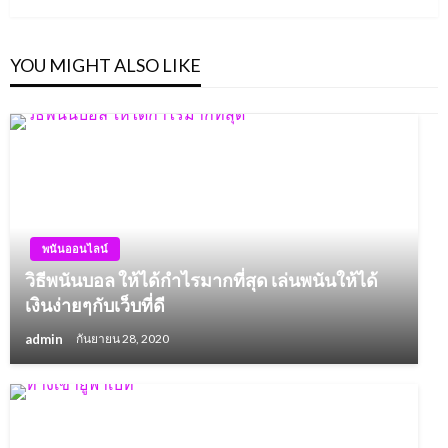
YOU MIGHT ALSO LIKE
พนันออนไลน์
วิธีพนันบอล ให้ได้กำไรมากที่สุด เล่นพนันให้ได้
เงินง่ายๆกับเว็บที่ดี
admin
กันยายน 28, 2020