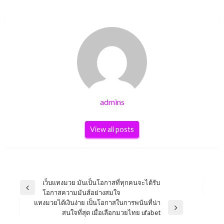
admins
View all posts
เมนู
เว็บแทงมวย มันเป็นโอกาสที่ทุกคนจะได้รับ
Previous
โอกาสความมันส์อย่างสมใจ
นำทาง
Post
แทงมวยได้เงินง่าย เป็นโอกาสในการพนันที่น่า
เรื่อง
Next
สนใจที่สุด เมื่อเลือกมวยไทย ufabet
Post