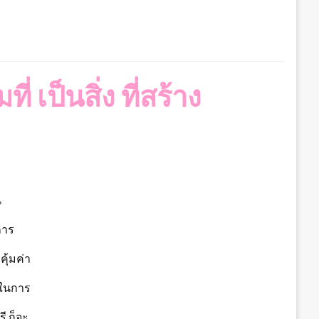
 เป็นสิ่ง ที่สร้าง
น
การ
ุ้มค่า
ข ในการ
ี ก็จะ