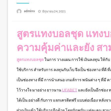
Posted
admins
มิถุนายน 24, 2021
on
สูตรแทงบอลชุด แทงบอลเว็
ความคุ้มค่าและยัง ส
สูตรแทงบอลชุด
ในการ วางแผน การใช้ เงินลงทุน ให้กับ น
ใช้บริการ สำหรับการ ลงทุนกับเว็บ จึงเป็น ช่องทาง ที่ดี ท
เป็นช่องทาง ที่มี การนำเสนอ เกมส์การ พนันต่าง ๆ ที่มี ค
ไว้วางใจ มาอย่าง ยาวนาน
UFABET
และยังเป็นอีกช่อง 
ได้เป็น อย่างดี กับการ แจกเครดิตฟรี แบบต่อเนื่อง หลังจาก
ฝากเงินเข้า ใช้บริการอีกด้วย โดยนักพนัน แต่ละคน สาม