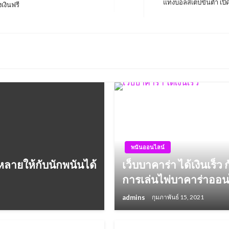
แทงบอลสเต็ปขั้นต่ำ เป
เงินฟรี
Next
Post
พนันออนไลน์
ลายให้กับนักพนันได้
เว็บบาคาร่า ได้เงินเร
การเล่นไพ่บาคาร่าออนไล
admins
กุมภาพันธ์ 15, 2021