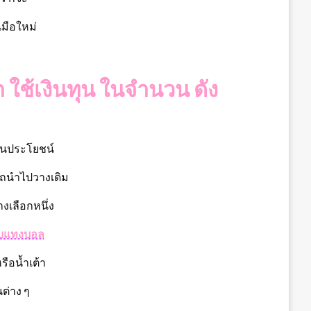
นมือใหม่
 ใช้เงินทุน ในจำนวน ดัง
ป็นประโยชน์
มารถนำไปวางเดิม
างเลือกหนึ่ง
็บแทงบอล
ือน้ำเต้า
นต่าง ๆ