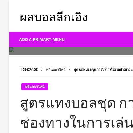
Skip
to
ผลบอลลีกเอิง
content
ADD A PRIMARY MENU
HOMEPAGE
พนันออนไลน์
สูตรแทงบอลชุด การไว้วางใจมาอย่างยาวน
พนันออนไลน์
สูตรแทงบอลชุด กา
ช่องทางในการเล่