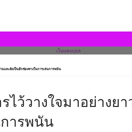
านและยังเป็นอีกช่องทางในการเล่นการพนัน
รไว้วางใจมาอย่างยา
นการพนัน