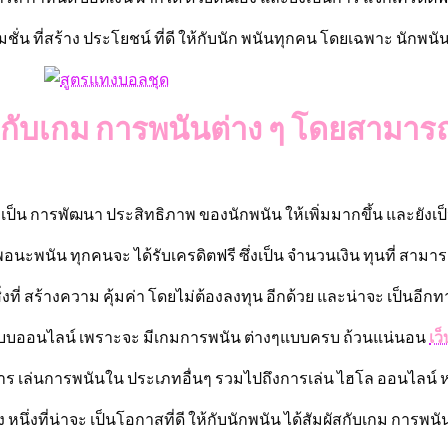
โมชั่น ที่สร้าง ประโยชน์ ที่ดี ให้กับนัก พนันทุกคน โดยเฉพาะ นักพนั
 กับเกม การพนันต่าง ๆ โดยสามารถ
เป็น การพัฒนา ประสิทธิภาพ ของนักพนัน ให้เพิ่มมากขึ้น และยังเ
ม่ พอนะพนัน ทุกคนจะ ได้รับเครดิตฟรี ซึ่งเป็น จำนวนเงิน ทุนที่ สา
ิ่งที่ สร้างความ คุ้มค่า โดยไม่ต้องลงทุน อีกด้วย และน่าจะ เป็นอีกท
นระบบออนไลน์ เพราะจะ มีเกมการพนัน ต่างๆแบบครบ ถ้วนแน่นอน
เว
อการ เล่นการพนันใน ประเภทอื่นๆ รวมไปถึงการเล่น ไฮโล ออนไลน์ หร
ง หนึ่งที่น่าจะ เป็นโอกาสที่ดี ให้กับนักพนัน ได้สัมผัสกับเกม การพนั