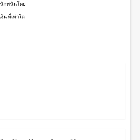
ับนักพนันโดย
ิน ที่เท่าใด