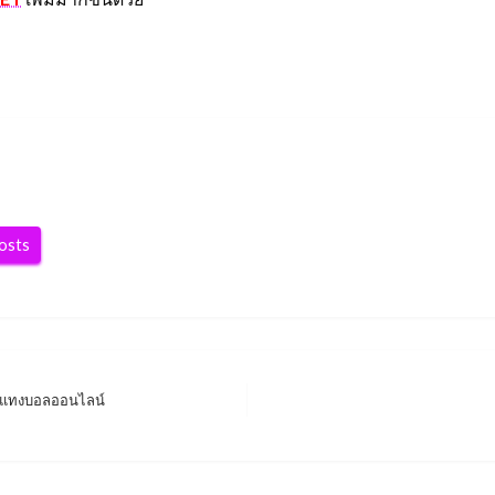
posts
ิธีแทงบอลออนไลน์