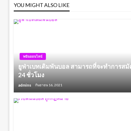
YOU MIGHT ALSO LIKE
เรื่อง
พนันออนไลน์
ยูฟ่าเบทเดิมพันบอล สามารถที่จะทำการสมั
24 ชั่วโมง
admins
กันยายน 16, 2021