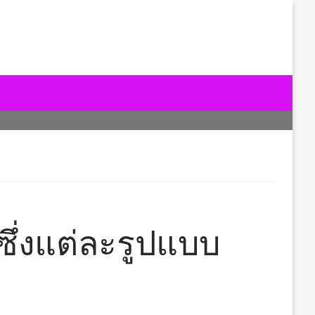
ซึ่งแต่ละรูปแบบ