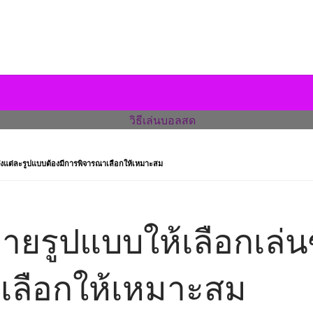
ซึ่งแต่ละรูปแบบต้องมีการพิจารณาเลือกให้เหมาะสม
ลายรูปแบบให้เลือกเล่น
เลือกให้เหมาะสม