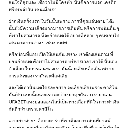
สนใจที่สุดและ เชื่อว่าไม่มีใครทำ นั่นคือการแจก เครดิต
ฟรีประจำวัน เช่นเมื่อเรา
ฝากเงินครั้งแรก ในวันนั้น
เพราะ การที่คุณเล่นตาม โต๊ะ
นั้นยังมีความ เสี่ยงมากมายการเดิมพัน หรือการพนันอื่น ๆ
ที่เราไม่สามารถ ที่จะกำหนดได้ อย่างที่หลาย ๆ คนชอบไป
เล่น ตามงานต่าง ๆ เช่นงานศพ
หรือบ่อนที่แอบ เปิดให้เล่นกัน เพราะ เราต้องเล่นตาม ที่
บ่อนกำหนด คือเราไม่สามารถ บริหารเวลาเราได้ นั่นเอง
ตัวเลือก ในการเล่นของเรา มันน้อยเสียเหลือเกิน เพราะ
การเล่นของ เรามันจะมีแค่เสีย
และได้เท่านั้น แต่ใครละอยาก จะเลือกเสีย เพราะ คาสิโน
มันเป็น แบบนี้แหละเรา เลยต้องมาคุยกันว่า เรามาเล่น
UFABETแทงบอลออนไลน์เป็น ทางเลือกที่ดีใน การทำเงิน
กันดีกว่า เพราะคาสิโน
เอาอย่างง่าย ๆ คือบาคาร่า ที่เรามีผลการเล่นเพียง แพ้
และชนะ หากมีดวงไม่ซวยจริง ๆ ก็ออก ขึ้นชื่อว่าเว็บไซต์ยู