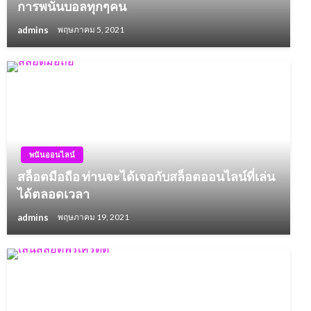
การพนันบอลทุกๆคน
admins
พฤษภาคม 5, 2021
พนันออนไลน์
สล็อตมือถือ ท่านจะได้เจอกับสล็อตออนไลน์ที่เล่น
ได้ตลอดเวลา
admins
พฤษภาคม 19, 2021