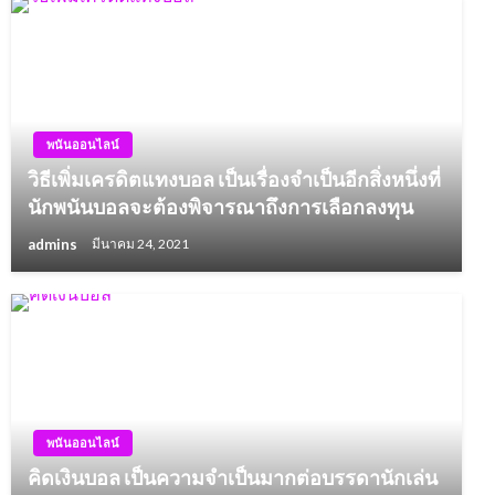
พนันออนไลน์
วิธีเพิ่มเครดิตแทงบอล เป็นเรื่องจำเป็นอีกสิ่งหนึ่งที่
นักพนันบอลจะต้องพิจารณาถึงการเลือกลงทุน
admins
มีนาคม 24, 2021
พนันออนไลน์
คิดเงินบอล เป็นความจำเป็นมากต่อบรรดานักเล่น