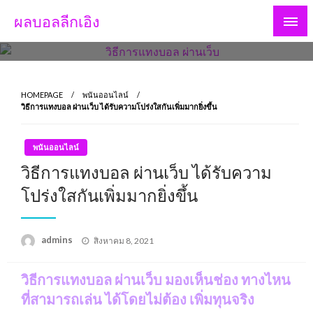
Skip
ผลบอลลีกเอิง
to
content
HOMEPAGE
พนันออนไลน์
วิธีการแทงบอล ผ่านเว็บ ได้รับความโปร่งใสกันเพิ่มมากยิ่งขึ้น
พนันออนไลน์
วิธีการแทงบอล ผ่านเว็บ ได้รับความ
โปร่งใสกันเพิ่มมากยิ่งขึ้น
Posted
admins
สิงหาคม 8, 2021
on
วิธีการแทงบอล ผ่านเว็บ มองเห็นช่อง ทางไหน
ที่สามารถเล่น ได้โดยไม่ต้อง เพิ่มทุนจริง