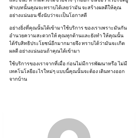
ฟ่าเบทนั้นคุณจะทราบได้เลยว่ามัน จะสร้างผลดีให้คุณ
อย่างแน่นอน ซึ่งนับว่าจะเป็นโอกาสดี
อย่างยิ่งที่คุณนั้นได้เข้ามาใช้บริการ ของเราเพราะมันกัน
อำนวยความสะดวกให้ คุณทุกด้านและยังทำ ให้คุณนั้น
ได้รับสิทธิประโยชน์อีกมากมายจึง ทราบได้ว่ามันจะเกิด
ผลดี อย่างแน่นอนถ้าคุณได้เข้ามา
ใช้บริการของเราจากที่เมื่อ ก่อนไม่มีการพัฒนาหรือ ไม่มี
เทคโนโลยีอะไรใหม่ๆ แบบนี้คุณนั้นจะต้อง เดินทางออก
จากบ้าน