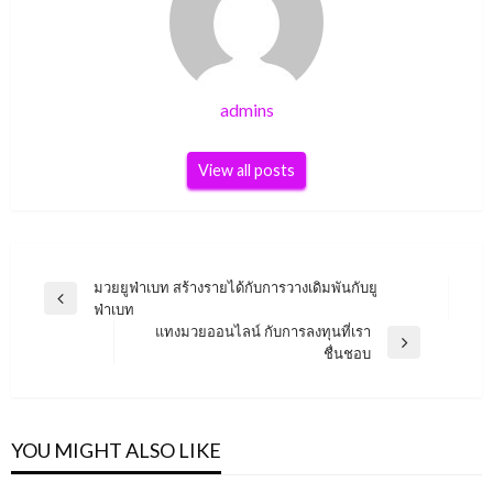
admins
View all posts
เมนู
มวยยูฟ่าเบท สร้างรายได้กับการวางเดิมพันกับยู
Previous
ฟ่าเบท
นำทาง
Post
แทงมวยออนไลน์ กับการลงทุนที่เรา
เรื่อง
Next
ชื่นชอบ
Post
YOU MIGHT ALSO LIKE