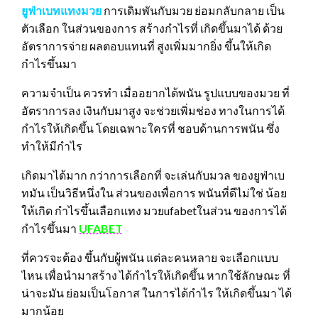
ยูฟ่าเบทแทงมวย
การเดิมพันกับมวย ย่อมกลับกลาย เป็น
ตัวเลือก ในส่วนของการ สร้างกำไรที่ เกิดขึ้นมาได้ ด้วย
อัตราการจ่าย ผลตอบแทนที่ สูงเพิ่มมากยิ่ง ขึ้น
ให้เกิด
กำไรขึ้นมา
ความจำเป็น ควรทำ เมื่ออยากได้พนัน รูปแบบของมวย ที่
อัตราการลง เงินกับมาสูง จะช่วยเพิ่มช่อง ทางในการได้
กำไรให้เกิดขึ้น โดยเฉพาะใครที่ ชอบด้านการพนัน ซึ่ง
ทำให้มีกำไร
เกิดมาได้มาก กว่าการเลือกที่ จะเล่นกับมวล ของยูฟ่าเบ
ทมัน เป็นวิธีหนึ่งใน ส่วนของเพื่อการ พนันที่ดีไม่ใช่ น้อย
ให้เกิด กำไรขึ้น
เลือกแทง มวยufabetในส่วน ของการได้
กำไรขึ้นมา
UFABET
ที่ควรจะต้อง ขึ้นกับผู้พนัน แต่ละคนหลาย จะเลือกแบบ
ไหน เพื่อนำมาสร้าง ได้กำไรให้เกิดขึ้น หากใช้ลักษณะ ที่
น่าจะมัน ย่อมเป็นโอกาส ในการได้กำไร ให้เกิดขึ้นมา ได้
มากน้อย