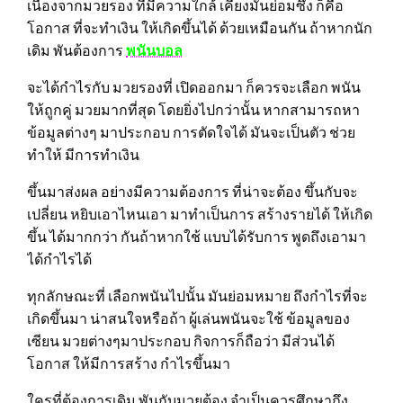
เนื่องจากมวยรอง ที่มีความใกล้ เคียงมันย่อมซึ่ง ก็คือ
โอกาส ที่จะทำเงิน ให้เกิดขึ้นได้ ด้วยเหมือนกัน ถ้าหากนัก
เดิม พันต้องกา
ร
พนันบอล
จะได้กำไรกับ มวยรองที่ เปิดออกมา ก็ควรจะเลือก พนัน
ให้ถูกคู่ มวยมากที่สุด โดยยิ่งไปกว่านั้น หากสามารถหา
ข้อมูลต่างๆ มาประกอบ การตัดใจได้ มันจะเป็นตัว ช่วย
ทำให้ มีการทำเงิน
ขึ้นมาส่งผล อย่างมีความต้องการ ที่น่าจะต้อง ขึ้นกับจะ
เปลี่ยน หยิบเอาไหนเอา มาทำเป็นการ สร้างรายได้ ให้เกิด
ขึ้น ได้มากกว่า กันถ้าหากใช้ แบบได้รับการ พูดถึงเอามา
ได้กำไรได้
ทุกลักษณะที่ เลือกพนันไปนั้น มันย่อมหมาย ถึงกำไรที่จะ
เกิดขึ้นมา น่าสนใจหรือถ้า ผู้เล่นพนันจะใช้ ข้อมูลของ
เซียน มวยต่างๆมาประกอบ กิจการก็ถือว่า มีส่วนได้
โอกาส ให้มีการสร้าง กำไรขึ้นมา
ใครที่ต้องการเดิม พันกับมวยต้อง จำเป็นควรศึกษาถึง