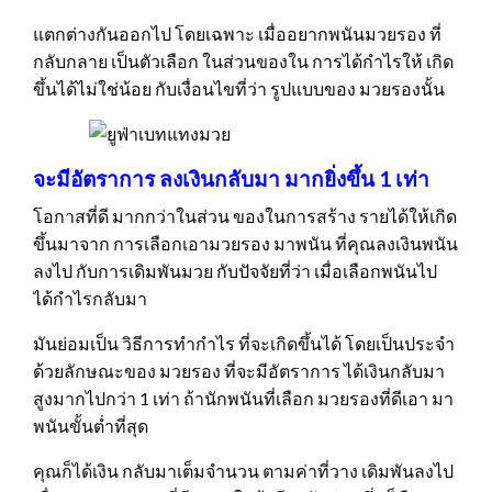
แตกต่างกันออกไป โดยเฉพาะ เมื่ออยากพนันมวยรอง ที่
กลับกลาย เป็นตัวเลือก ในส่วนของใน การได้กำไรให้ เกิด
ขึ้นได้ไม่ใช่น้อย กับเงื่อนไขที่ว่า รูปแบบของ มวยรองนั้น
จะมีอัตราการ ลงเงินกลับมา มากยิ่งขึ้น 1 เท่า
โอกาสที่ดี มากกว่าในส่วน ของในการสร้าง รายได้ให้เกิด
ขึ้นมาจาก การเลือกเอามวยรอง มาพนัน ที่คุณลงเงินพนัน
ลงไป กับการเดิมพันมวย กับปัจจัยที่ว่า เมื่อเลือกพนันไป
ได้กำไรกลับม
า
มันย่อมเป็น วิธีการทำกำไร ที่จะเกิดขึ้นได้ โดยเป็นประจำ
ด้วยลักษณะของ มวยรอง ที่จะมีอัตราการ ได้เงินกลับมา
สูงมากไปกว่า 1 เท่า ถ้านักพนันที่เลือก มวยรองที่ดีเอา มา
พนันขั้นต่ำที่สุด
คุณก็ได้เงิน กลับมาเต็มจำนวน ตามค่าที่วาง เดิมพันลงไป