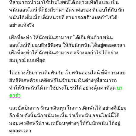
ที่สามารถนำ มาใช้ประโยชน์ได้ อย่างแท้จริง และเป็น
พนันออนไลน์ นี้ก็ยังมีราคา อัตราต่อรอง ที่มอบให้กับ นัก
พนันได้เต็มเม็ด เต็มหน่วยที่ สามารถสร้าง ผลกำไรได้
อย่างแท้จริง
เพื่อที่จะทำ ให้นักพนันสามารถ ได้เดิมพันด้วย พนัน
ออนไลน์ที่ มอบสิทธิพิเศษ ให้กับนักพนัน ได้อยู่ตลอดเวลา
เพื่อที่จะทำให้ นักพนันสามารถ สร้างผลกำไร ได้อย่าง
สมบูรณ์ แบบที่สุด
ได้อย่างเป็น การเดิมพันกับ เว็บพนันออนไลน์ ที่มีการมอบ
สิทธิพิเศษด้วย เคดิตฟรีในจำนวน เงินต่างๆที่สามารถ
ทำให้นักพนันได้ มาใช้ประโยชน์ได้ อย่างคุ้มค่าที่สุด
บา
คาร่า
และยังเป็นการ รักษาเงินทุน ในการเดิมพันได้ อย่างดีเยี่ยม
อีก ด้วย
ดังนั้นนัก พนันจะเห็น ว่าเว็บพนัน ออนไลน์นี้ได้
มอบเครดิตฟรีน่า จะเหมือนๆต่างๆ ให้กับนักพนัน ได้อยู่
ตลอดเวลา