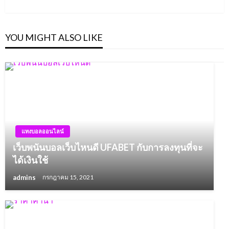
Post
YOU MIGHT ALSO LIKE
แทงบอลออนไลน์
เว็บพนันบอลเว็บไหนดี UFABET กับการลงทุนที่จะ
ได้เงินใช้
admins
กรกฎาคม 15, 2021