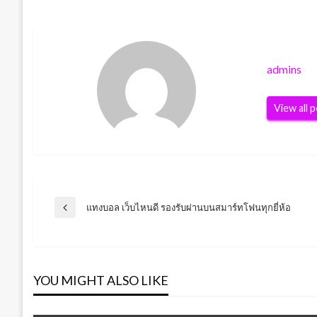
admins
View all 
เมนู
แทงบอล เว็บไหนดี รองรับผ่านบนสมาร์ทโฟนทุกยี่ห้อ
Previous
Post
นำทาง
YOU MIGHT ALSO LIKE
เรื่อง