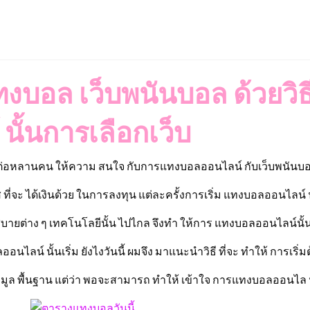
บอล เว็บพนันบอล ด้วยวิธี ท
ั้นการเลือกเว็บ
ลาย ต่อหลานคน ให้ความ สนใจ กับการแทงบอลออนไลน์ กับเว็บพนันบอล ท
ส ที่จะ ได้เงินด้วย ในการลงทุน แต่ละครั้งการเริ่ม แทงบอลออนไลน์
สบายต่าง ๆ เทคโนโลยีนั้น ไปไกล จึงทำ ให้การ แทงบอลออนไลน์นั้น เ
อนไลน์ นั้นเริ่ม ยังไงวันนี้ ผมจึง มาแนะนำวิธี ที่จะ ทำให้ การเร
ข้อมูล พื้นฐาน แต่ว่า พอจะสามารถ ทำให้ เข้าใจ การแทงบอลออนไล น์