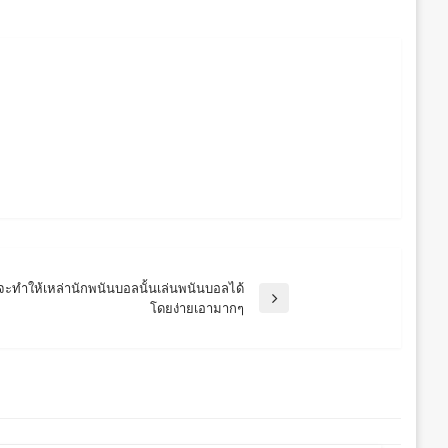
ะทำให้เหล่านักพนันบอลนั้นเล่นพนันบอลได้
โดยง่ายเอามากๆ