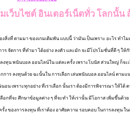
บไซต์ อินเตอร์เน็ตทั่ว โลกนั้น ล้
่อง ของสิ่งที่ ตามมา ของเกมเดิมพัน แบบนี้ ว่ามันเ ป็นเพราะ อะไร ท
าร จัดการ ที่ทำมา ได้อย่าง ลงตัว และมัก จะมีโปรโมชั่นที่ดี ๆ ให
่จะลงทุน พนันบอล ออนไลน์ใน แต่ละครั้ง เพราะโบนัส ส่วนใหญ่ ก็จะเ
ากการ ลงทุนด้วย ฉะนั้นใน การเลือก เล่นพนันบอล ออนไลน์ ตามแนวท
 แน่นอน เพราะทุกอย่าง ที่เราเลือก นั้นเรา ต้องมีการพิจารณา ให้ไ
ือกที่จะ ศึกษาข้อมูลต่าง ๆ ที่จะทำ ให้เรานั้น มีโอกาส เพิ่มขึ้นด้
ละครั้ง ของการลงทุน ที่เราต้อง อาศัยความ รอบคอบ ในการลงทุน ในแ