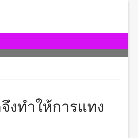
ลจึงทำให้การแทง