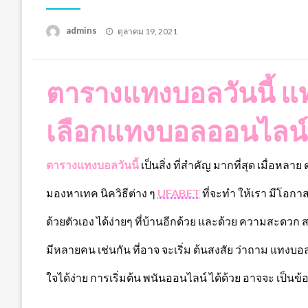
Posted
admins
ตุลาคม 19, 2021
on
ตารางแทงบอลวันนี้ แทง
เลือกแทงบอลออนไลน์ น
ตารางแทงบอลวันนี้
เป็นสิ่ง ที่สำคัญ มากที่สุด เมื่อห
มองหาเทค นิควิธีต่าง ๆ
UFABET
ที่จะทำ ให้เรา มีโอกา
ด้วยตัวเอง ได้ง่ายๆ ที่บ้านอีกด้วย และด้วย ความสะดวก 
มีหลายคน เช่นกัน ที่อาจ จะเริ่ม ต้นสงสัย ว่าถาม แทงบอลอ
ใจได้ง่าย การเริ่มต้น พนันออนไลน์ ได้ด้วย อาจจะ เป็น