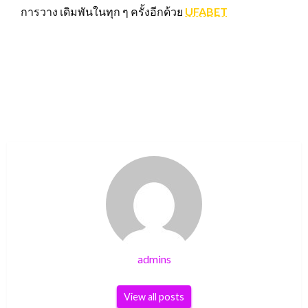
การวาง เดิมพันในทุก ๆ ครั้งอีกด้วย
UFABET
admins
View all posts