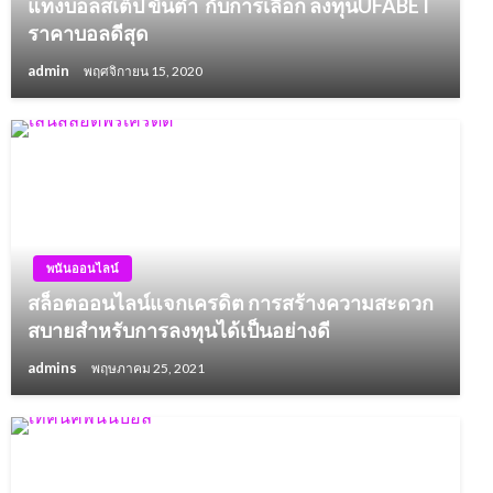
แทงบอลสเต็ป ขั้นต่ำ กับการเลือก ลงทุนUFABET
ราคาบอลดีสุด
admin
พฤศจิกายน 15, 2020
พนันออนไลน์
สล็อตออนไลน์แจกเครดิต การสร้างความสะดวก
สบายสำหรับการลงทุนได้เป็นอย่างดี
admins
พฤษภาคม 25, 2021