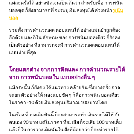
แต่ละครั้งได้ อย่างชัดเจนเป็น ต้นว่า สำหรับเพื่อ การพนัน
บอลชุด ก็ยังสามารถที่ จะระบุเงิน ลงทุนได้ ล่วงหน้า
พนัน
บอล
รวมทั้ง การคำนวณผล ตอบแทนได้ อย่างแม่นยำถูกต้อง
อีกด้วย และก็ใน ลักษณะของ การพนันบอลเดียว ก็ยังคง
เป็นตัวอย่าง ที่สามารถจะมี การคำนวณผลตอบ แทนได้
แบบ ง่ายที่สุด
โดยแตกต่าง จากการคิดและ การคำนวณรายได้
จาก การพนันบอลใน แบบอย่างอื่น ๆ
แม้กระนั้น ก็ยังคง ใช้แนวทาง คล้ายกัน ซึ่งบางครั้ง อาจ
จะยก ตัวอย่างให้ มองแบบชัด ๆ ก็คือการพนัน บอลเดียว
ในราคา -10 ด้วยเงิน ลงทุนปริมาณ 100 บาทโดย
ในเรื่อง ที่วางเดิมพันนี้ ก็จะสามารถทำ เงินรายได้ให้ กับ
ตนเอง 90 บาท แต่ในราคา ที่จะเสีย ก็จะเสีย 100 บาทเต็ม
แล้วก็ใน การวางเดิมพันใน ฝั่งที่ด้อยกว่า ก็จะทำรายได้