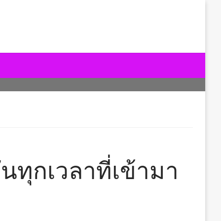
นทุกเวลาที่เข้ามา