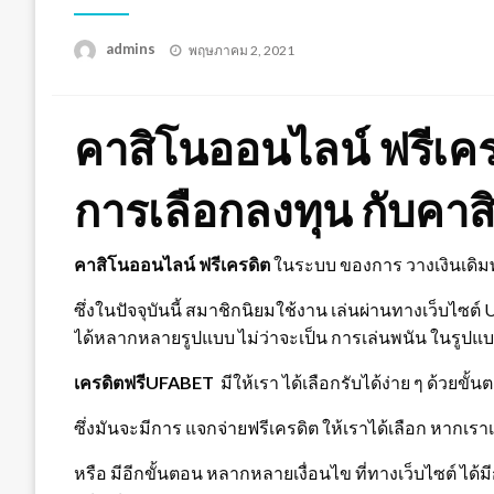
Posted
admins
พฤษภาคม 2, 2021
on
คาสิโนออนไลน์ ฟรีเค
การเลือกลงทุน กับ
คาส
คาสิโนออนไลน์ ฟรีเครดิต
ในระบบ ของการ วางเงินเดิม
ซึ่งในปัจจุบันนี้ สมาชิกนิยมใช้งาน เล่นผ่านทางเว็บไซต์
ได้หลากหลายรูปแบบ ไม่ว่าจะเป็น การเล่นพนัน ในรูปแบ
เครดิตฟรีUFABET
มีให้เรา ได้เลือกรับได้ง่าย ๆ ด้วยขั
ซึ่งมันจะมีการ แจกจ่ายฟรีเครดิต ให้เราได้เลือก หากเร
หรือ มีอีกขั้นตอน หลากหลายเงื่อนไข ที่ทางเว็บไซต์ ได