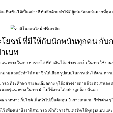
มพัน ได้เป็นอย่างดี กันอีกด้วย ทำให้มีผู้เล่น นิยมเล่นมากที่สุด แล
ยชน์ ที่มีให้กับนักพนันทุกคน กับ
่าเบท
ือแนวทาง ในการหารายได้ ที่ทำเงิน ได้อย่างรวดเร็ว ในการใช้งาน 
ไรมากมาย และยังทำให้ สมาชิกได้เลือก รูปแบบในการเล่น ได้ตามควา
ารถ ที่จะศึกษา รายละเอียดต่าง ๆ ได้อย่างง่ายดาย ด้วยตัวเราเอง 
ขึ้น และรู้แนวทาง ในการนำไปใช้งาน ได้อย่างถูกต้อง นั่นเอง
พิเศษ จากทางเว็บไซต์ เพื่อนำไปเป็นต้นทุน ในการเล่นเกม กีฬาต่าง ๆ 
ไว้ เพียงเท่านี้ เราก็สามารถ เข้าถึงการรับเครดิต ได้ทุกรูปแบบ แ