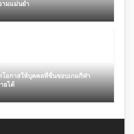
ีความแม่นยำ
ิดโอกาสให้บุคคลที่ชื่นชอบเกมกีฬา
ายได้