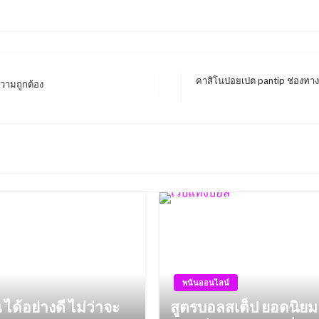
คาสิโนปอยเปต pantip ช่องทาง
ความถูกต้อง
Next
Post
พนันออนไลน์
ได้อย่างดี ไม่ว่าจะ
สูตรบอลสเต็ป ยอดนิยม