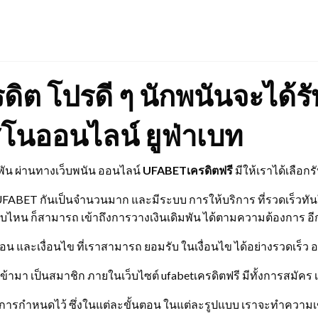
รดิต
โปรดี ๆ นักพนันจะได้รั
ิโนออนไลน์
ยูฟ่าเบท
พัน ผ่านทางเว็บพนัน ออนไลน์
UFABETเครดิตฟรี
มีให้เราได้เลือก
UFABET
กันเป็นจำนวนมาก และมีระบบ การให้บริการ ที่รวดเร็วทันใ
บไหน ก็สามารถ เข้าถึงการวางเงินเดิมพัน ได้ตามความต้องการ อี
้นตอน และเงื่อนไข ที่เราสามารถ ยอมรับ ในเงื่อนไข ได้อย่างรวดเร็ว
าเข้ามา เป็นสมาชิก ภายในเว็บไซต์
ufabetเครดิตฟรี
มีทั้งการสมัคร 
้มีการกำหนดไว้ ซึ่งในแต่ละขั้นตอน ในแต่ละรูปแบบ เราจะทำความเข้า