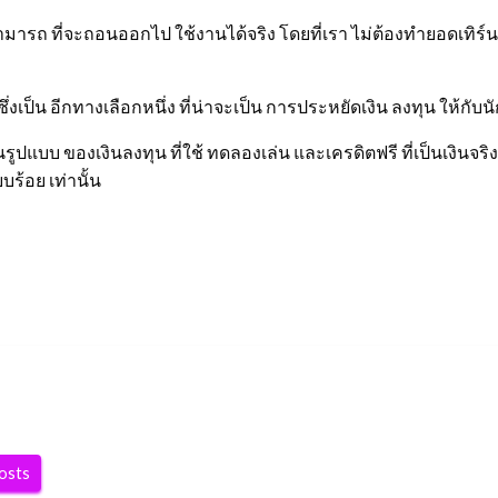
ถ ที่จะถอนออกไป ใช้งานได้จริง โดยที่เรา ไม่ต้องทำยอดเทิร์นใด ๆ
ต ซึ่งเป็น อีกทางเลือกหนึ่ง ที่น่าจะเป็น การประหยัดเงิน ลงทุน ให้กับนั
ูปแบบ ของเงินลงทุน ที่ใช้ ทดลองเล่น และเครดิตฟรี ที่เป็นเงินจริง 
บร้อย เท่านั้น
posts