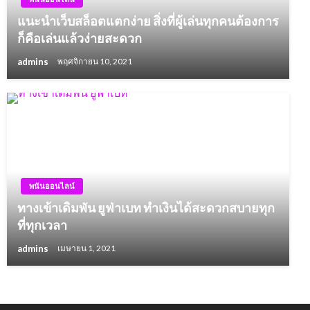
แนะนำเว็บสล็อตแตกง่าย สิ่งที่ผู้เล่นทุกคนต้องการ
ก็คือเล่นแล้วง่ายสะดวก
admins
พฤศจิกายน 10, 2021
พนันออนไลน์
ทางเข้าเดิมพัน ยูฟ่าเบท ทำเงินได้สะดวกสบายทุก
ที่ทุกเวลา
admins
เมษายน 1, 2021