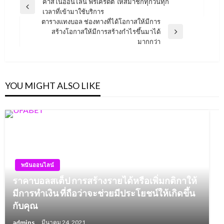
เมนู
คาสิโนออนไลน์ ฟรีเครดิต ให้สมาชิกทุกวันทุก
Previous
เวลาที่เข้ามาใช้บริการ
นำทาง
Post
ตารางแทงบอล ช่องทางที่ได้โอกาสให้มีการ
เรื่อง
สร้างโอกาสให้มีการสร้างกำไรขึ้นมาได้
Next
มากกว่า
Post
YOU MIGHT ALSO LIKE
พนันออนไลน์
ราคาบอลสเต็ป การสร้างรายได้หรือเพิ่มกติกาให้
มีการทำเงิน ที่ถือว่าจะช่วยมีประโยชน์ให้เกิดขึ้น
กับคุณ
admins
มีนาคม 24, 2021